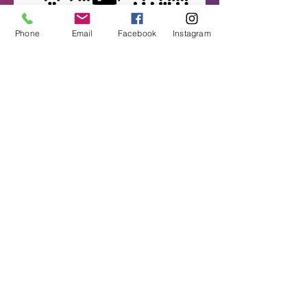
Phone
Email
Facebook
Instagram
Pacoima Charter State
Preschool
11016 Norris Ave
Pacoima, CA 91331
(818) 897-8627
Una división